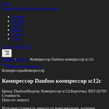
НХЛ
Нижегородская
Холодильная лига
Главная
Каталог
Услуги
Кейсы
Статьи
О нас
+7 (951) 908-42-13
Главная
/
Каталог
/
Компрессор Danfoss компрессор sc12c
Вернуться в каталог
Компрессоры
Компрессор
Компрессор Danfoss компрессор sc12c
Бренд:
Danfoss
Модель:
Компрессор sc12c
Карточка:
REF-02705
Стоимость
Цена по запросу
Итоговая стоимость зависит от комплектации, наличия,