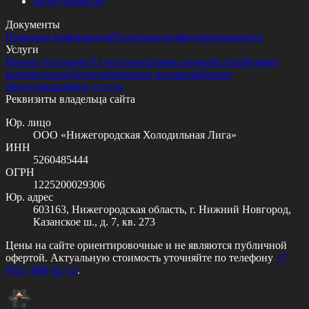
info@
nizhhol.ru
Документы
Правовая информация
Политика конфиденциальности
Услуги
Ремонт чиллеров
ТО чиллеров
Замена компрессора
Ремонт
компрессоров
Теплообменники чиллеров
Ремонт
оборудования
Все услуги
Реквизиты владельца сайта
Юр. лицо
ООО «Нижегородская Холодильная Лига»
ИНН
5260485444
ОГРН
1225200029306
Юр. адрес
603163, Нижегородская область, г. Нижний Новгород,
Казанское ш., д. 7, кв. 273
Цены на сайте ориентировочные и не являются публичной
офертой. Актуальную стоимость уточняйте по телефону
+7
(951) 908-42-13
.