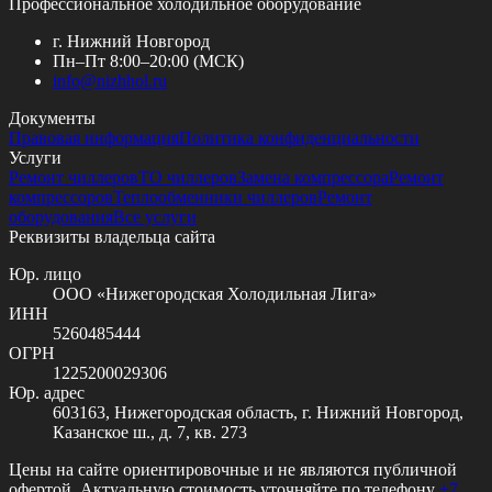
Профессиональное холодильное оборудование
г. Нижний Новгород
Пн–Пт 8:00–20:00 (МСК)
info@
nizhhol.ru
Документы
Правовая информация
Политика конфиденциальности
Услуги
Ремонт чиллеров
ТО чиллеров
Замена компрессора
Ремонт
компрессоров
Теплообменники чиллеров
Ремонт
оборудования
Все услуги
Реквизиты владельца сайта
Юр. лицо
ООО «Нижегородская Холодильная Лига»
ИНН
5260485444
ОГРН
1225200029306
Юр. адрес
603163, Нижегородская область, г. Нижний Новгород,
Казанское ш., д. 7, кв. 273
Цены на сайте ориентировочные и не являются публичной
офертой. Актуальную стоимость уточняйте по телефону
+7